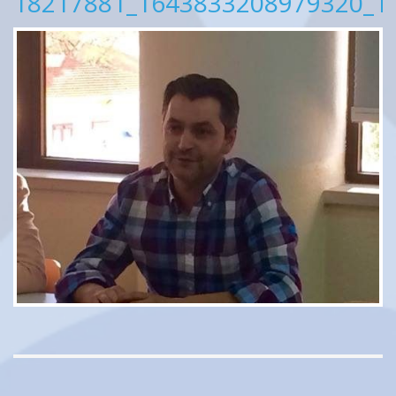
18217881_1643833208979320_1