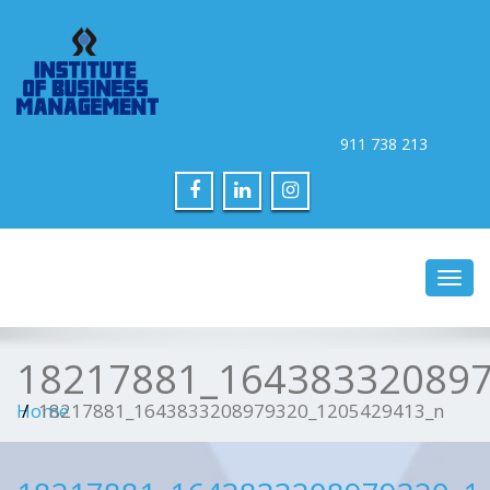
Toggle na
18217881_16438332089
Home
18217881_1643833208979320_1205429413_n