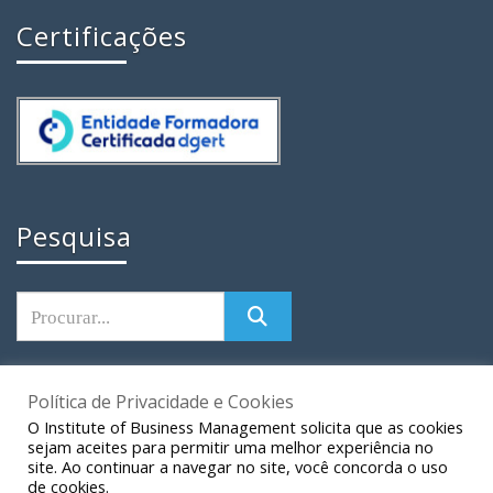
Certificações
Pesquisa
Política de Privacidade e Cookies
O Institute of Business Management solicita que as cookies
sejam aceites para permitir uma melhor experiência no
Copyright © 2026 Todos os Direitos Reservados |
site. Ao continuar a navegar no site, você concorda o uso
Desenvolvido por Institute of Business Management
Livro
de cookies.