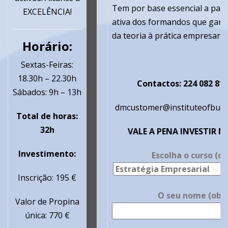
Tem por base essencial a part
EXCELÊNCIA!
ativa dos formandos que garan
da teoria à prática empresarial
Horário:
Sextas-Feiras:
18.30h – 22.30h
Contactos: 224 082 813
Sábados: 9h – 13h
dmcustomer@instituteofbus
Total de horas:
32h
VALE A PENA INVESTIR N
Investimento:
Escolha o curso (ob
Inscrição: 195 €
O seu nome (obri
Valor de Propina
única: 770 €