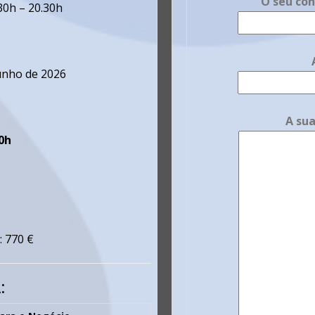
O seu con
30h – 20.30h
junho de 2026
A su
0h
: 770 €
: