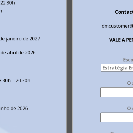
 22.30h
h
Contact
dmcustomer@i
de janeiro de 2027
VALE A PE
de abril de 2026
Esco
8.30h – 20.30h
O 
junho de 2026
O 