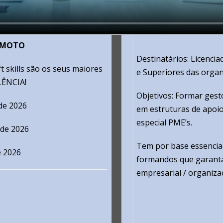
EMOTO
Destinatários: Licenci
 skills são os seus maiores
e Superiores das organ
LÊNCIA!
Objetivos: Formar gest
de 2026
em estruturas de apoi
especial PME’s.
 de 2026
Tem por base essencial
 2026
formandos que garanta 
empresarial / organizac