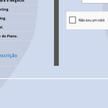
ara o Negócio.
eting.
ing.
l.
e do Plano.
nscrição