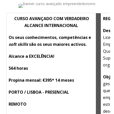
CURSO AVANÇADO COM VERDADEIRO
REG
ALCANCE INTERNACIONAL
Desti
Os seus conhecimentos, competências e
Licen
soft skills
são os seus maiores activos.
Empre
Quadr
Alcance a EXCELÊNCIA!
Super
organ
564 horas
Obje
Propina mensal:
€
395* 14 meses
gesto
que i
PORTO / LISBOA - PRESENCIAL
empr
REMOTO
estru
desen