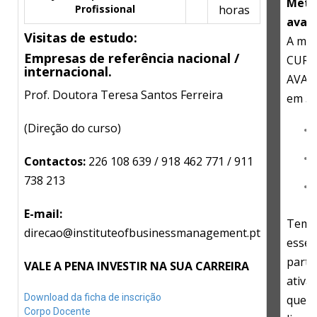
Meto
Profissional
horas
avali
Visitas de estudo:
A met
Empresas de referência nacional /
CURS
internacional.
AVAN
Prof. Doutora Teresa Santos Ferreira
em 3 
(Direção do curso)
Contactos:
226 108 639 / 918 462 771 / 911
738 213
E-mail:
Tem 
direcao@instituteofbusinessmanagement.pt
essen
parti
VALE A PENA INVESTIR NA SUA CARREIRA
ativa
Download da ficha de inscrição
que g
Corpo Docente