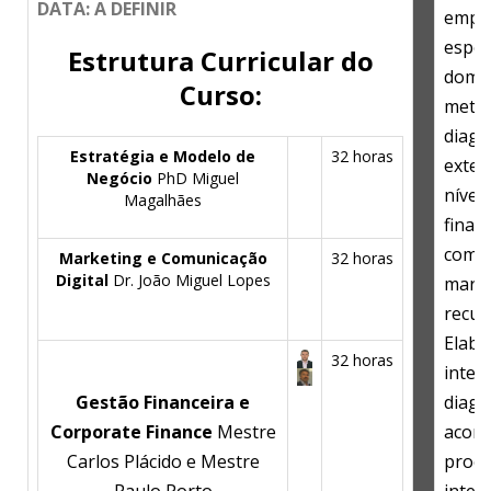
DATA: A DEFINIR
empre
espec
Estrutura Curricular do
domin
Curso:
metod
diagn
Estratégia e Modelo de
32 horas
exter
Negócio
PhD Miguel
nível
Magalhães
finan
comer
Marketing e Comunicação
32 horas
Digital
Dr. João Miguel Lopes
marke
recur
Elabo
32 horas
inter
Gestão Financeira e
diagn
Corporate Finance
Mestre
acomp
Carlos Plácido e Mestre
proce