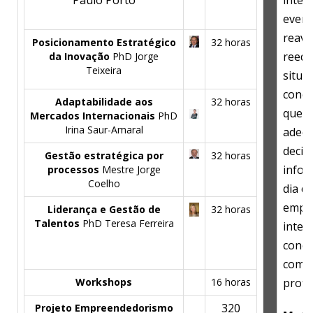
Paulo Porto
inter
event
reava
Posicionamento Estratégico
32 horas
reequ
da Inovação
PhD Jorge
Teixeira
situa
conce
Adaptabilidade aos
32 horas
que 
Mercados Internacionais
PhD
Irina Saur-Amaral
adeq
decis
Gestão estratégica por
32 horas
infor
processos
Mestre Jorge
Coelho
dia d
empre
Liderança e Gestão de
32 horas
Talentos
PhD Teresa Ferreira
inter
conce
com a
Workshops
16 horas
profis
320
Projeto Empreendedorismo